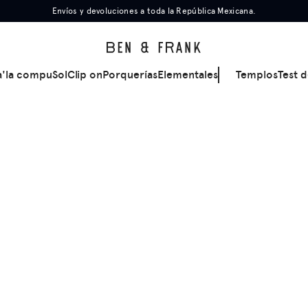
Envíos y devoluciones a toda la República Mexicana.
a'la compu
Sol
Clip on
Porquerías
Elementales
Templos
Test d