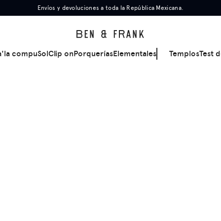
Envíos y devoluciones a toda la República Mexicana.
a'la compu
Sol
Clip on
Porquerías
Elementales
Templos
Test d