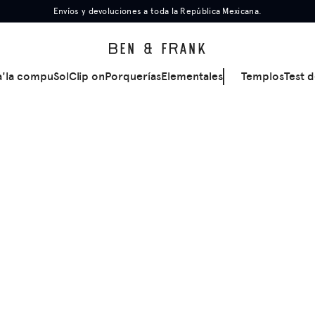
Envíos y devoluciones a toda la República Mexicana.
a'la compu
Sol
Clip on
Porquerías
Elementales
Templos
Test d