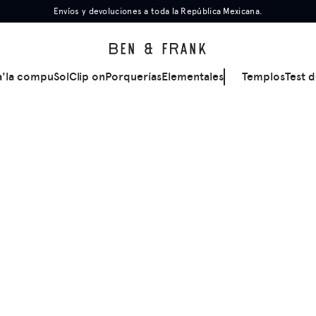
Envíos y devoluciones a toda la República Mexicana.
a'la compu
Sol
Clip on
Porquerías
Elementales
Templos
Test d