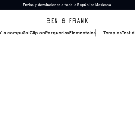
Envíos y devoluciones a toda la República Mexicana.
a'la compu
Sol
Clip on
Porquerías
Elementales
Templos
Test d