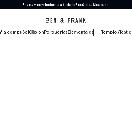
Envíos y devoluciones a toda la República Mexicana.
a'la compu
Sol
Clip on
Porquerías
Elementales
Templos
Test d